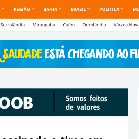
A
REGIÃO
BAHIA
BRASIL
POLÍTICA
M
Serrolândia
Mirangaba
Caém
Ourolândia
Várzea Nov