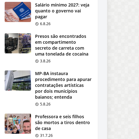
Salário mínimo 2027: veja
quanto o governo vai
pagar
6.8.26
Presos são encontrados
em compartimento
secreto de carreta com
uma tonelada de cocaína
3.8.26
MP-BA instaura
procedimento para apurar
contratações artísticas
por dois municípios
baianos; entenda
5.8.26
Professora e seis filhos
são mortos a tiros dentro
de casa
31.7.26