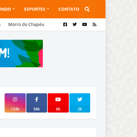
UNDO
ESPORTES
CONTATO
a
Morro do Chapéu
133k
58k
6k
2k