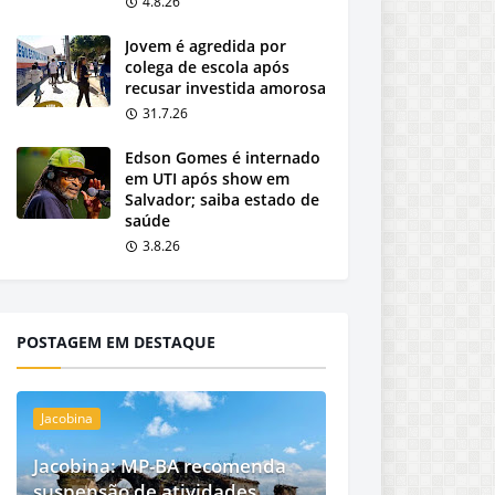
4.8.26
Jovem é agredida por
colega de escola após
recusar investida amorosa
31.7.26
Edson Gomes é internado
em UTI após show em
Salvador; saiba estado de
saúde
3.8.26
POSTAGEM EM DESTAQUE
Jacobina
Jacobina: MP-BA recomenda
suspensão de atividades