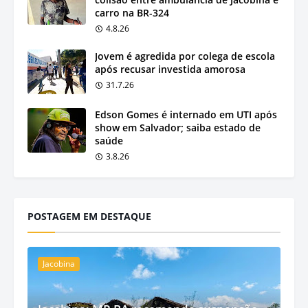
carro na BR-324
4.8.26
Jovem é agredida por colega de escola
após recusar investida amorosa
31.7.26
Edson Gomes é internado em UTI após
show em Salvador; saiba estado de
saúde
3.8.26
POSTAGEM EM DESTAQUE
Jacobina