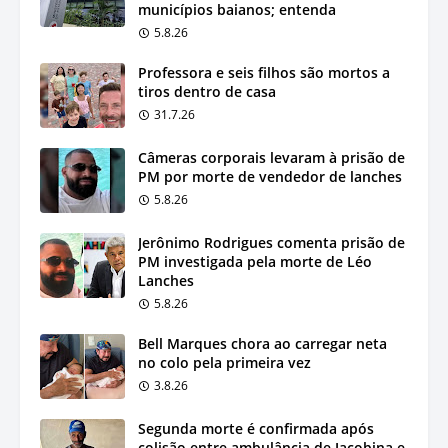
municípios baianos; entenda
5.8.26
Professora e seis filhos são mortos a
tiros dentro de casa
31.7.26
Câmeras corporais levaram à prisão de
PM por morte de vendedor de lanches
5.8.26
Jerônimo Rodrigues comenta prisão de
PM investigada pela morte de Léo
Lanches
5.8.26
Bell Marques chora ao carregar neta
no colo pela primeira vez
3.8.26
Segunda morte é confirmada após
colisão entre ambulância de Jacobina e