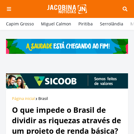
Capim Grosso
Miguel Calmon
Piritiba
Serrolândia
M
Página inicial
Brasil
O que impede o Brasil de
dividir as riquezas através de
um projeto de renda básica?