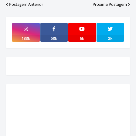
Postagem Anterior
Próxima Postagem
133k
58k
6k
2k