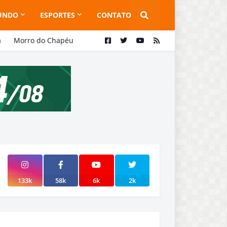
UNDO
ESPORTES
CONTATO
a
Morro do Chapéu
133k
58k
6k
2k