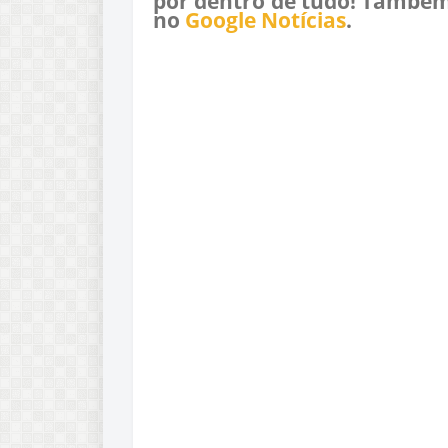
por dentro de tudo! Também
no
Google Notícias
.