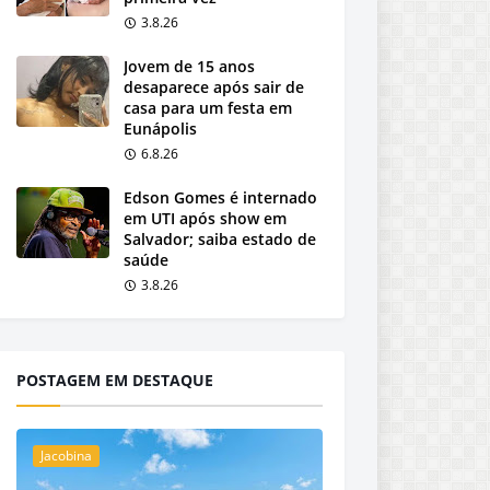
3.8.26
Jovem de 15 anos
desaparece após sair de
casa para um festa em
Eunápolis
6.8.26
Edson Gomes é internado
em UTI após show em
Salvador; saiba estado de
saúde
3.8.26
POSTAGEM EM DESTAQUE
Jacobina