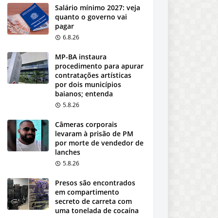
Salário mínimo 2027: veja
quanto o governo vai
pagar
6.8.26
MP-BA instaura
procedimento para apurar
contratações artísticas
por dois municípios
baianos; entenda
5.8.26
Câmeras corporais
levaram à prisão de PM
por morte de vendedor de
lanches
5.8.26
Presos são encontrados
em compartimento
secreto de carreta com
uma tonelada de cocaína