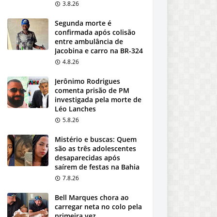
3.8.26
Segunda morte é
confirmada após colisão
entre ambulância de
Jacobina e carro na BR-324
4.8.26
Jerônimo Rodrigues
comenta prisão de PM
investigada pela morte de
Léo Lanches
5.8.26
Mistério e buscas: Quem
são as três adolescentes
desaparecidas após
saírem de festas na Bahia
7.8.26
Bell Marques chora ao
carregar neta no colo pela
primeira vez