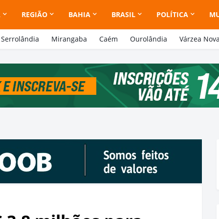
A
REGIÃO
BAHIA
BRASIL
POLÍTICA
M
Serrolândia
Mirangaba
Caém
Ourolândia
Várzea Nov