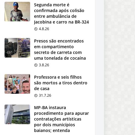
Segunda morte é
confirmada após colisão
entre ambulância de
Jacobina e carro na BR-324
4.8.26
Presos são encontrados
em compartimento
secreto de carreta com
uma tonelada de cocaína
3.8.26
Professora e seis filhos
são mortos a tiros dentro
de casa
31.7.26
MP-BA instaura
procedimento para apurar
contratações artísticas
por dois municípios
baianos; entenda