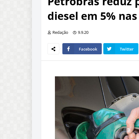
Petrobras reduz p
diesel em 5% nas 
Redação
9.9.20
Facebook
Twitter