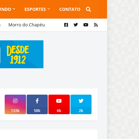
UNDO
ESPORTES
CONTATO
a
Morro do Chapéu
133k
58k
6k
2k