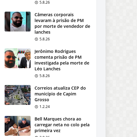
5.8.26
Câmeras corporais
levaram à prisão de PM
por morte de vendedor de
lanches
5.8.26
Jerônimo Rodrigues
comenta prisão de PM
investigada pela morte de
Léo Lanches
5.8.26
Correios atualiza CEP do
município de Capim
Grosso
1.2.24
Bell Marques chora ao
carregar neta no colo pela
primeira vez