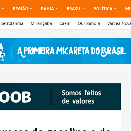
A
REGIÃO
BAHIA
BRASIL
POLÍTICA
M
Serrolândia
Mirangaba
Caém
Ourolândia
Várzea Nov