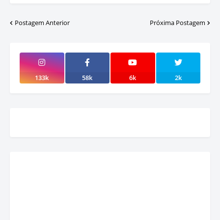
Postagem Anterior
Próxima Postagem
133k
58k
6k
2k