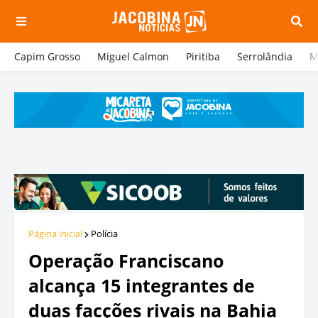
Capim Grosso
Miguel Calmon
Piritiba
Serrolândia
M
Página inicial
Polícia
Operação Franciscano
alcança 15 integrantes de
duas facções rivais na Bahia