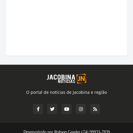
O portal de notícias de Jacobina e região
Desenvolvido por Robson Guedes (74) 99933-7839