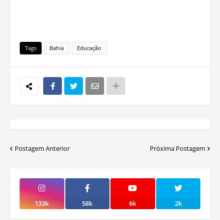
Tags
Bahia
Educação
Postagem Anterior
Próxima Postagem
133k
58k
6k
2k