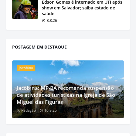
Edson Gomes é internado em UTI após
show em Salvador; saiba estado de
saúde
3.8.26
POSTAGEM EM DESTAQUE
Jacobina
Jacobina: MP-BA recomenda suspensão
de atividades turísticas na Igreja de São
Miguel das Figuras
Redação
16.9.25