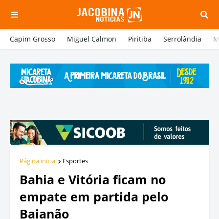
Capim Grosso
Miguel Calmon
Piritiba
Serrolândia
M
Página inicial
Esportes
Bahia e Vitória ficam no
empate em partida pelo
Baianão