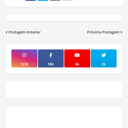
Postagem Anterior
Próxima Postagem
133k
58k
6k
2k