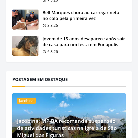
7.8.26
Bell Marques chora ao carregar neta
no colo pela primeira vez
3.8.26
Jovem de 15 anos desaparece após sair
de casa para um festa em Eunápolis
6.8.26
POSTAGEM EM DESTAQUE
Jacobina
Jacobina: MP-BA recomenda suspensão
de atividades turísticas na Igreja de São
Miguel das Figuras