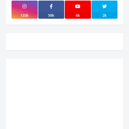
133k
58k
6k
2k