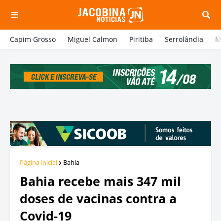
Capim Grosso
Miguel Calmon
Piritiba
Serrolândia
M
Página inicial
Bahia
Bahia recebe mais 347 mil
doses de vacinas contra a
Covid-19