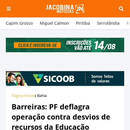
Capim Grosso
Miguel Calmon
Piritiba
Serrolândia
M
Página inicial
Bahia
Barreiras: PF deflagra
operação contra desvios de
recursos da Educação