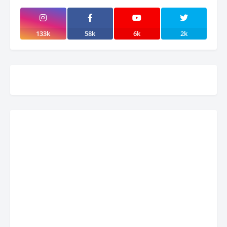
133k
58k
6k
2k