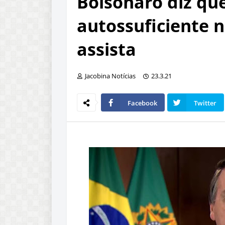
Bolsonaro diz que
autossuficiente 
assista
Jacobina Notícias
23.3.21
Facebook
Twitter