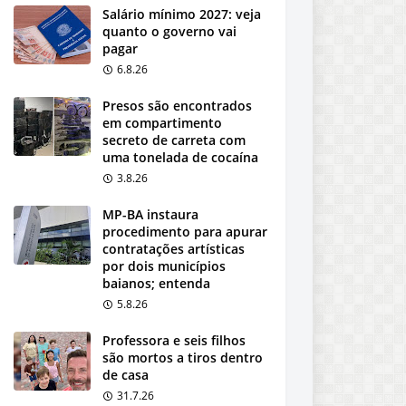
Salário mínimo 2027: veja
quanto o governo vai
pagar
6.8.26
Presos são encontrados
em compartimento
secreto de carreta com
uma tonelada de cocaína
3.8.26
MP-BA instaura
procedimento para apurar
contratações artísticas
por dois municípios
baianos; entenda
5.8.26
Professora e seis filhos
são mortos a tiros dentro
de casa
31.7.26