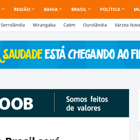
A
REGIÃO
BAHIA
BRASIL
POLÍTICA
M
Serrolândia
Mirangaba
Caém
Ourolândia
Várzea Nov