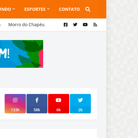
UNDO
ESPORTES
CONTATO
a
Morro do Chapéu
133k
58k
6k
2k