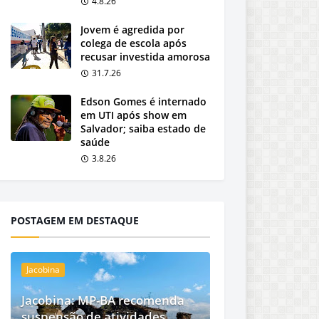
4.8.26
Jovem é agredida por
colega de escola após
recusar investida amorosa
31.7.26
Edson Gomes é internado
em UTI após show em
Salvador; saiba estado de
saúde
3.8.26
POSTAGEM EM DESTAQUE
Jacobina
Jacobina: MP-BA recomenda
suspensão de atividades