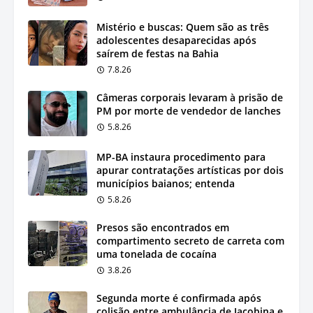
Mistério e buscas: Quem são as três
adolescentes desaparecidas após
saírem de festas na Bahia
7.8.26
Câmeras corporais levaram à prisão de
PM por morte de vendedor de lanches
5.8.26
MP-BA instaura procedimento para
apurar contratações artísticas por dois
municípios baianos; entenda
5.8.26
Presos são encontrados em
compartimento secreto de carreta com
uma tonelada de cocaína
3.8.26
Segunda morte é confirmada após
colisão entre ambulância de Jacobina e