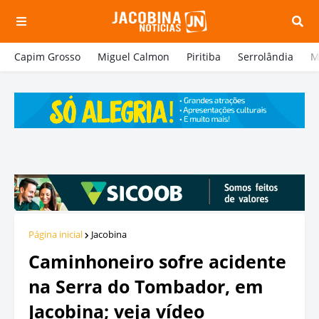
Capim Grosso
Miguel Calmon
Piritiba
Serrolândia
M
Página inicial
Jacobina
Caminhoneiro sofre acidente
na Serra do Tombador, em
Jacobina; veja vídeo