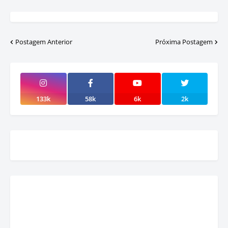
Postagem Anterior
Próxima Postagem
133k
58k
6k
2k