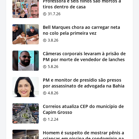
Professora e seis filhos são mortos a
tiros dentro de casa
31.7.26
Bell Marques chora ao carregar neta
no colo pela primeira vez
3.8.26
Câmeras corporais levaram à prisão de
PM por morte de vendedor de lanches
5.8.26
PM e monitor de presídio são presos
por assassinato de advogada na Bahia
4.8.26
Correios atualiza CEP do município de
Capim Grosso
1.2.24
Homem é suspeito de mostrar pênis a
crianças em piscina de condomínio na