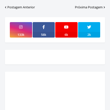
Postagem Anterior
Próxima Postagem
133k
58k
6k
2k