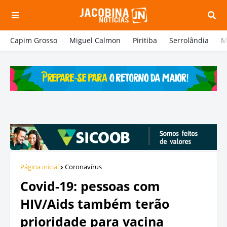
Capim Grosso
Miguel Calmon
Piritiba
Serrolândia
M
Página inicial
Coronavírus
Covid-19: pessoas com
HIV/Aids também terão
prioridade para vacina