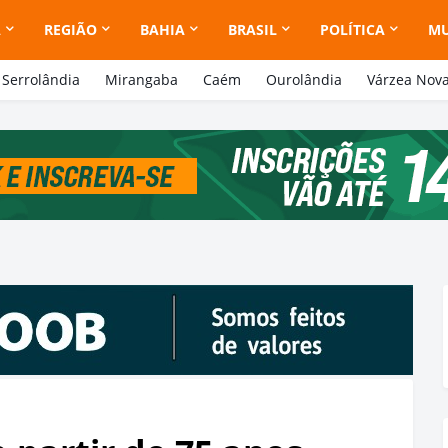
A
REGIÃO
BAHIA
BRASIL
POLÍTICA
M
Serrolândia
Mirangaba
Caém
Ourolândia
Várzea Nov