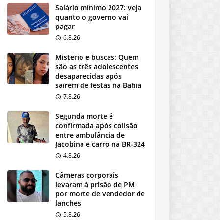
Salário mínimo 2027: veja
quanto o governo vai
pagar
6.8.26
Mistério e buscas: Quem
são as três adolescentes
desaparecidas após
saírem de festas na Bahia
7.8.26
Segunda morte é
confirmada após colisão
entre ambulância de
Jacobina e carro na BR-324
4.8.26
Câmeras corporais
levaram à prisão de PM
por morte de vendedor de
lanches
5.8.26