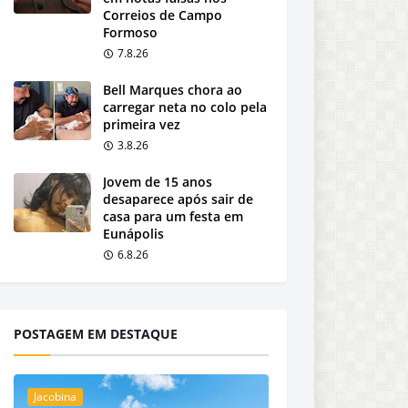
Correios de Campo
Formoso
7.8.26
Bell Marques chora ao
carregar neta no colo pela
primeira vez
3.8.26
Jovem de 15 anos
desaparece após sair de
casa para um festa em
Eunápolis
6.8.26
POSTAGEM EM DESTAQUE
Jacobina