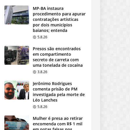
MP-BA instaura
procedimento para apurar
contratações artísticas
por dois municípios
baianos; entenda
5.8.26
Presos são encontrados
em compartimento
secreto de carreta com
uma tonelada de cocaína
3.8.26
Jerônimo Rodrigues
comenta prisão de PM
investigada pela morte de
Léo Lanches
5.8.26
Mulher é presa ao retirar
encomenda com R$ 1 mil
em notas falsas nos