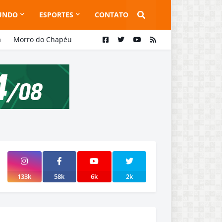
UNDO
ESPORTES
CONTATO
a
Morro do Chapéu
133k
58k
6k
2k