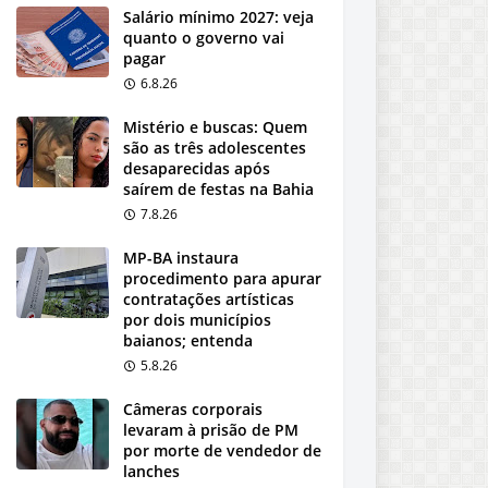
Salário mínimo 2027: veja
quanto o governo vai
pagar
6.8.26
Mistério e buscas: Quem
são as três adolescentes
desaparecidas após
saírem de festas na Bahia
7.8.26
MP-BA instaura
procedimento para apurar
contratações artísticas
por dois municípios
baianos; entenda
5.8.26
Câmeras corporais
levaram à prisão de PM
por morte de vendedor de
lanches