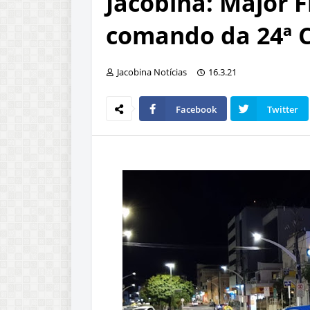
Jacobina: Major F
comando da 24ª 
Jacobina Notícias
16.3.21
Facebook
Twitter