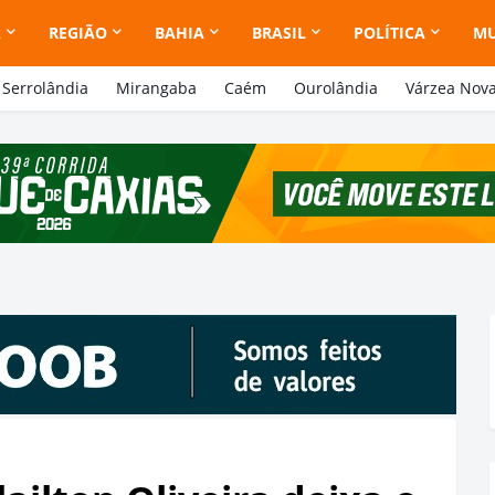
A
REGIÃO
BAHIA
BRASIL
POLÍTICA
M
Serrolândia
Mirangaba
Caém
Ourolândia
Várzea Nov