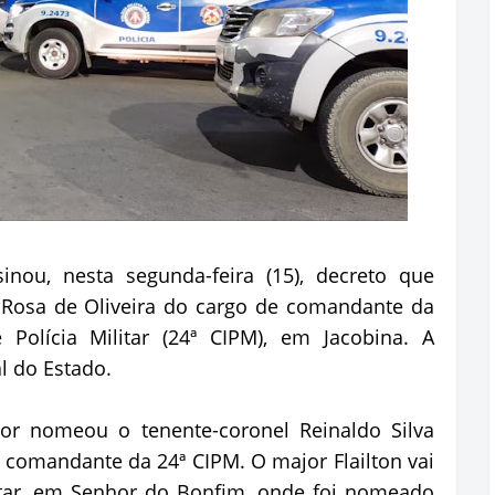
inou, nesta segunda-feira (15), decreto que
s Rosa de Oliveira do cargo de comandante da
Polícia Militar (24ª CIPM), em Jacobina. A
l do Estado.
or nomeou o tenente-coronel Reinaldo Silva
 comandante da 24ª CIPM. O major Flailton vai
litar, em Senhor do Bonfim, onde foi nomeado