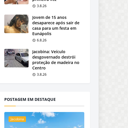
3.8.26
Jovem de 15 anos
desaparece após sair de
casa para um festa em
Eunápolis
6.8.26
Jacobina: Veículo
desgovernado destrói
proteção de madeira no
Centro
3.8.26
POSTAGEM EM DESTAQUE
Jacobina