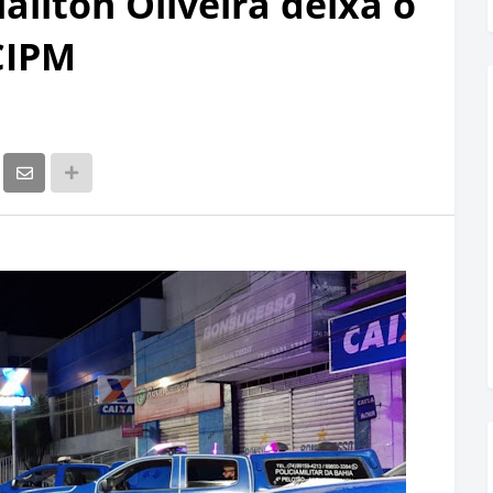
lailton Oliveira deixa o
CIPM