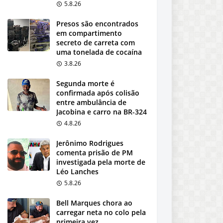
5.8.26
Presos são encontrados
em compartimento
secreto de carreta com
uma tonelada de cocaína
3.8.26
Segunda morte é
confirmada após colisão
entre ambulância de
Jacobina e carro na BR-324
4.8.26
Jerônimo Rodrigues
comenta prisão de PM
investigada pela morte de
Léo Lanches
5.8.26
Bell Marques chora ao
carregar neta no colo pela
primeira vez