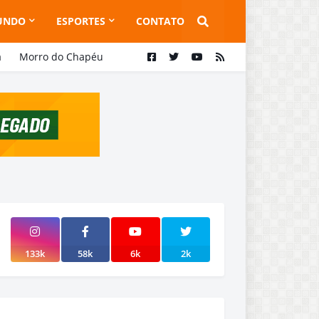
UNDO
ESPORTES
CONTATO
a
Morro do Chapéu
133k
58k
6k
2k