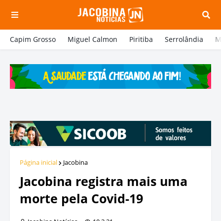
Capim Grosso
Miguel Calmon
Piritiba
Serrolândia
M
Página inicial
Jacobina
Jacobina registra mais uma
morte pela Covid-19