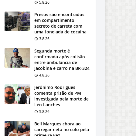
5.8.26
Presos são encontrados
em compartimento
secreto de carreta com
uma tonelada de cocaína
3.8.26
Segunda morte é
confirmada após colisão
entre ambulância de
Jacobina e carro na BR-324
4.8.26
Jerônimo Rodrigues
comenta prisão de PM
investigada pela morte de
Léo Lanches
5.8.26
Bell Marques chora ao
carregar neta no colo pela
primeira vez