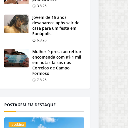
3.8.26
Jovem de 15 anos
desaparece após sair de
casa para um festa em
Eunápolis
6.8.26
Mulher é presa ao retirar
encomenda com R$ 1 mil
em notas falsas nos
Correios de Campo
Formoso
7.8.26
POSTAGEM EM DESTAQUE
Jacobina