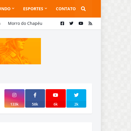
UNDO
ESPORTES
CONTATO
a
Morro do Chapéu
133k
58k
6k
2k