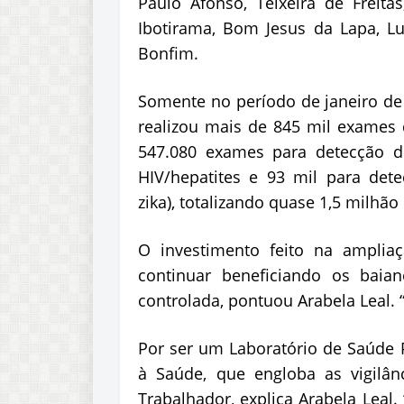
Paulo Afonso, Teixeira de Freita
Ibotirama, Bom Jesus da Lapa, L
Bonfim.
Somente no período de janeiro de 
realizou mais de 845 mil exames 
547.080 exames para detecção d
HIV/hepatites e 93 mil para det
zika), totalizando quase 1,5 milhã
O investimento feito na amplia
continuar beneficiando os bai
controlada, pontuou Arabela Leal. 
Por ser um Laboratório de Saúde P
à Saúde, que engloba as vigilân
Trabalhador, explica Arabela Leal