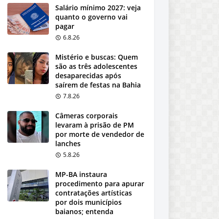
Salário mínimo 2027: veja
quanto o governo vai
pagar
6.8.26
Mistério e buscas: Quem
são as três adolescentes
desaparecidas após
saírem de festas na Bahia
7.8.26
Câmeras corporais
levaram à prisão de PM
por morte de vendedor de
lanches
5.8.26
MP-BA instaura
procedimento para apurar
contratações artísticas
por dois municípios
baianos; entenda