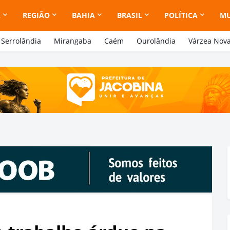
A
REGIÃO
BAHIA
BRASIL
POLÍTICA
M
Serrolândia
Mirangaba
Caém
Ourolândia
Várzea Nov