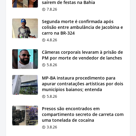
saírem de festas na Bahia
7.8.26
Segunda morte é confirmada após
colisão entre ambulância de Jacobina e
carro na BR-324
4.8.26
Câmeras corporais levaram à prisão de
PM por morte de vendedor de lanches
5.8.26
MP-BA instaura procedimento para
apurar contratações artísticas por dois
municípios baianos; entenda
5.8.26
Presos são encontrados em
compartimento secreto de carreta com
uma tonelada de cocaína
3.8.26