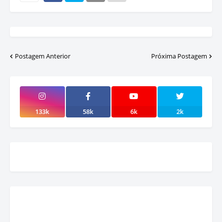
Postagem Anterior
Próxima Postagem
133k
58k
6k
2k