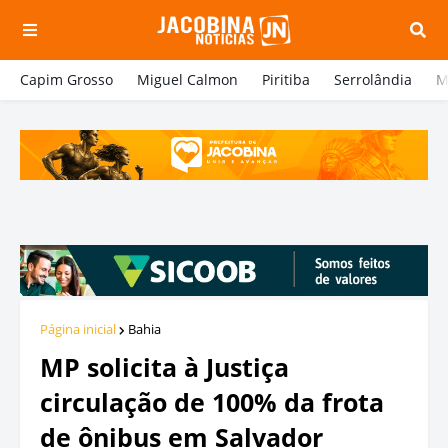
Capim Grosso
Miguel Calmon
Piritiba
Serrolândia
M
Página inicial
Bahia
MP solicita à Justiça
circulação de 100% da frota
de ônibus em Salvador