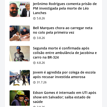
Jerônimo Rodrigues comenta prisão de
PM investigada pela morte de Léo
Lanches
5.8.26
Bell Marques chora ao carregar neta
no colo pela primeira vez
3.8.26
Segunda morte é confirmada após
colisão entre ambulância de Jacobina e
carro na BR-324
4.8.26
Jovem é agredida por colega de escola
após recusar investida amorosa
31.7.26
Edson Gomes é internado em UTI após
show em Salvador; saiba estado de
saúde