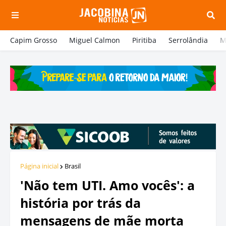
Capim Grosso
Miguel Calmon
Piritiba
Serrolândia
M
Página inicial
Brasil
'Não tem UTI. Amo vocês': a
história por trás da
mensagens de mãe morta