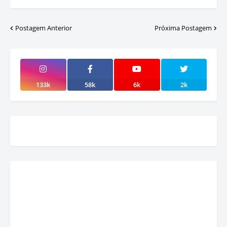
Postagem Anterior
Próxima Postagem
133k
58k
6k
2k