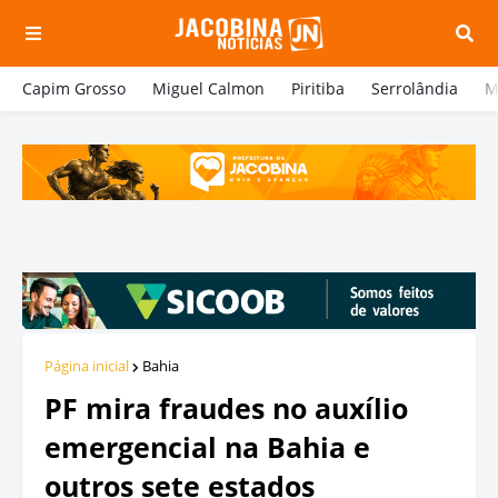
Capim Grosso
Miguel Calmon
Piritiba
Serrolândia
M
Página inicial
Bahia
PF mira fraudes no auxílio
emergencial na Bahia e
outros sete estados