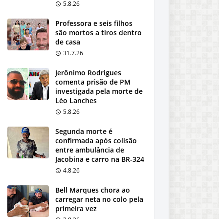
5.8.26
Professora e seis filhos
são mortos a tiros dentro
de casa
31.7.26
Jerônimo Rodrigues
comenta prisão de PM
investigada pela morte de
Léo Lanches
5.8.26
Segunda morte é
confirmada após colisão
entre ambulância de
Jacobina e carro na BR-324
4.8.26
Bell Marques chora ao
carregar neta no colo pela
primeira vez