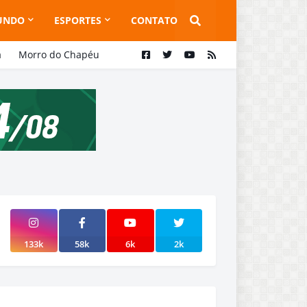
UNDO
ESPORTES
CONTATO
a
Morro do Chapéu
133k
58k
6k
2k