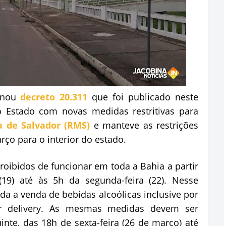
sinou
decreto 20.311
que foi publicado neste
o Estado com novas medidas restritivas para
a de Salvador (RMS)
e manteve as restrições
ço para o interior do estado.
roibidos de funcionar em toda a Bahia a partir
(19) até às 5h da segunda-feira (22). Nesse
da a venda de bebidas alcoólicas inclusive por
ar delivery. As mesmas medidas devem ser
nte, das 18h de sexta-feira (26 de março) até