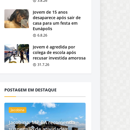
3.8.26
Jovem de 15 anos
desaparece após sair de
casa para um festa em
Eunápolis
6.8.26
Jovem é agredida por
colega de escola após
recusar investida amorosa
31.7.26
POSTAGEM EM DESTAQUE
Jacobina
Jacobina: MP-BA recomenda
suspensão de atividades