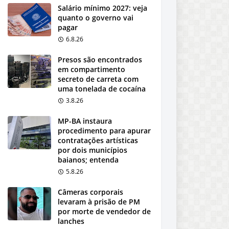
Salário mínimo 2027: veja
quanto o governo vai
pagar
6.8.26
Presos são encontrados
em compartimento
secreto de carreta com
uma tonelada de cocaína
3.8.26
MP-BA instaura
procedimento para apurar
contratações artísticas
por dois municípios
baianos; entenda
5.8.26
Câmeras corporais
levaram à prisão de PM
por morte de vendedor de
lanches