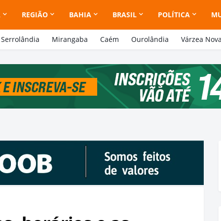
A
REGIÃO
BAHIA
BRASIL
POLÍTICA
M
Serrolândia
Mirangaba
Caém
Ourolândia
Várzea Nov