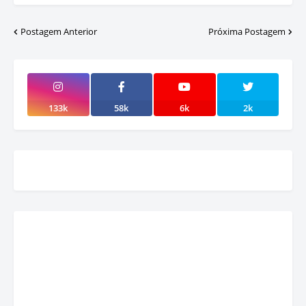
Postagem Anterior
Próxima Postagem
133k
58k
6k
2k