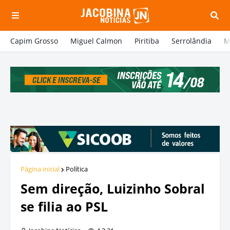
Capim Grosso
Miguel Calmon
Piritiba
Serrolândia
M
Página inicial
Política
Sem direção, Luizinho Sobral
se filia ao PSL