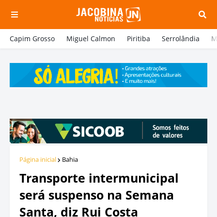
Capim Grosso
Miguel Calmon
Piritiba
Serrolândia
M
Página inicial
Bahia
Transporte intermunicipal
será suspenso na Semana
Santa, diz Rui Costa