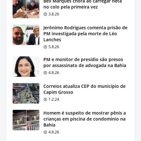
Bell Marques chora ao carregar neta
no colo pela primeira vez
3.8.26
Jerônimo Rodrigues comenta prisão de
PM investigada pela morte de Léo
Lanches
5.8.26
PM e monitor de presídio são presos
por assassinato de advogada na Bahia
4.8.26
Correios atualiza CEP do município de
Capim Grosso
1.2.24
Homem é suspeito de mostrar pênis a
crianças em piscina de condomínio na
Bahia
4.8.26