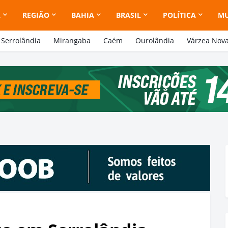
A
REGIÃO
BAHIA
BRASIL
POLÍTICA
M
Serrolândia
Mirangaba
Caém
Ourolândia
Várzea Nov