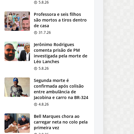
5.8.26
Professora e seis filhos
são mortos a tiros dentro
de casa
31.7.26
Jerônimo Rodrigues
comenta prisão de PM
investigada pela morte de
Léo Lanches
5.8.26
Segunda morte é
confirmada após colisão
entre ambulância de
Jacobina e carro na BR-324
4.8.26
Bell Marques chora ao
carregar neta no colo pela
primeira vez