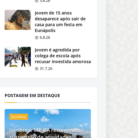
3.8.26
Jovem de 15 anos
desaparece após sair de
casa para um festa em
Eunápolis
6.8.26
Jovem é agredida por
colega de escola após
recusar investida amorosa
31.7.26
POSTAGEM EM DESTAQUE
Jacobina
Jacobina: MP-BA recomenda
suspensão de atividades