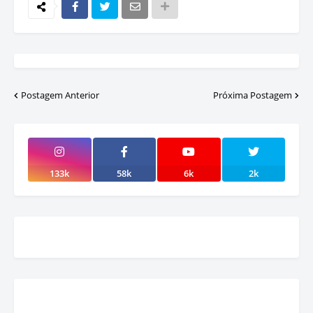
Postagem Anterior
Próxima Postagem
133k
58k
6k
2k