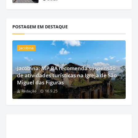
POSTAGEM EM DESTAQUE
Jacobina
Jacobina: MP-BA recomenda suspensão
de atividades turísticas na Igreja de São
Miguel das Figuras
Redação
16.9.25