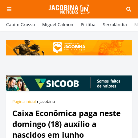
Capim Grosso
Miguel Calmon
Piritiba
Serrolândia
M
Página inicial
Jacobina
Caixa Econômica paga neste
domingo (18) auxílio a
nascidos em junho