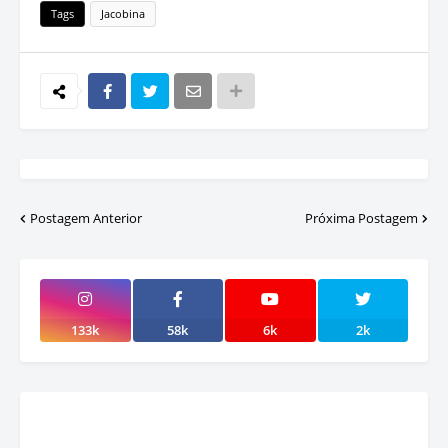
Tags
Jacobina
Postagem Anterior
Próxima Postagem
133k
58k
6k
2k