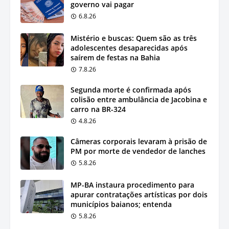
governo vai pagar
6.8.26
Mistério e buscas: Quem são as três
adolescentes desaparecidas após
saírem de festas na Bahia
7.8.26
Segunda morte é confirmada após
colisão entre ambulância de Jacobina e
carro na BR-324
4.8.26
Câmeras corporais levaram à prisão de
PM por morte de vendedor de lanches
5.8.26
MP-BA instaura procedimento para
apurar contratações artísticas por dois
municípios baianos; entenda
5.8.26