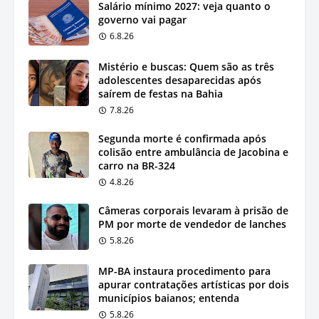
Salário mínimo 2027: veja quanto o
governo vai pagar
6.8.26
Mistério e buscas: Quem são as três
adolescentes desaparecidas após
saírem de festas na Bahia
7.8.26
Segunda morte é confirmada após
colisão entre ambulância de Jacobina e
carro na BR-324
4.8.26
Câmeras corporais levaram à prisão de
PM por morte de vendedor de lanches
5.8.26
MP-BA instaura procedimento para
apurar contratações artísticas por dois
municípios baianos; entenda
5.8.26