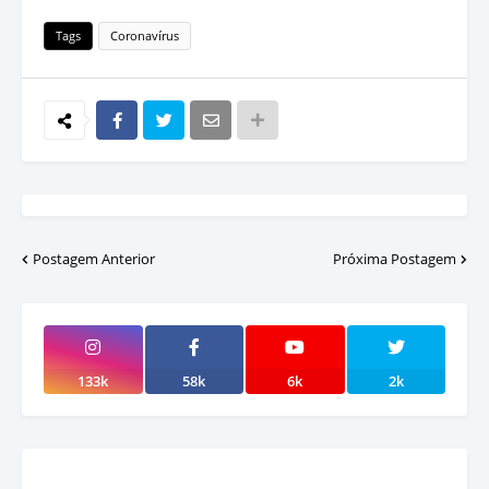
Tags
Coronavírus
Postagem Anterior
Próxima Postagem
133k
58k
6k
2k