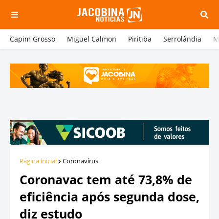
Capim Grosso
Miguel Calmon
Piritiba
Serrolândia
M
Página inicial
Coronavírus
Coronavac tem até 73,8% de
eficiência após segunda dose,
diz estudo