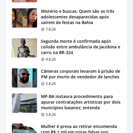
Mistério e buscas: Quem são as três
adolescentes desaparecidas após
saírem de festas na Bahia
7.8.26
Segunda morte é confirmada após
colisão entre ambulância de Jacobina e
carro na BR-324
4.8.26
Câmeras corporais levaram à prisão de
PM por morte de vendedor de lanches
5.8.26
MP-BA instaura procedimento para
apurar contratações artísticas por dois
municípios baianos; entenda
5.8.26
Mulher é presa ao retirar encomenda
com R$ 1 mil em notas falsas nos