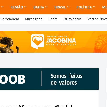
A
REGIÃO
BAHIA
BRASIL
POLÍTICA
M
Serrolândia
Mirangaba
Caém
Ourolândia
Várzea Nov