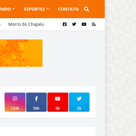
UNDO
ESPORTES
CONTATO
a
Morro do Chapéu
133k
58k
6k
2k