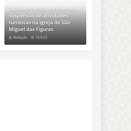
Jacobina: MP-BA recomenda
suspensão de atividades
turísticas na Igreja de São
Miguel das Figuras
Redação
16.9.25