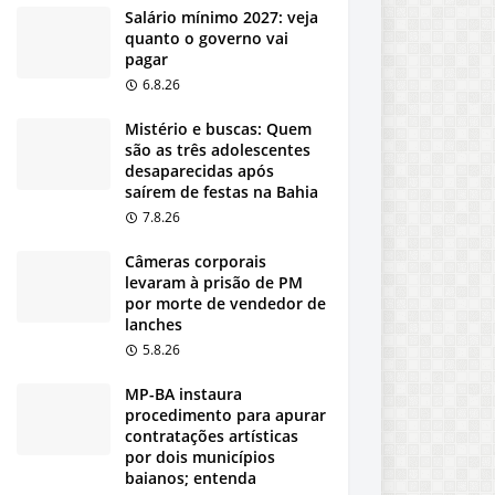
Salário mínimo 2027: veja
quanto o governo vai
pagar
6.8.26
Mistério e buscas: Quem
são as três adolescentes
desaparecidas após
saírem de festas na Bahia
7.8.26
Câmeras corporais
levaram à prisão de PM
por morte de vendedor de
lanches
5.8.26
MP-BA instaura
procedimento para apurar
contratações artísticas
por dois municípios
baianos; entenda