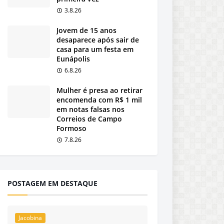
3.8.26
Jovem de 15 anos
desaparece após sair de
casa para um festa em
Eunápolis
6.8.26
Mulher é presa ao retirar
encomenda com R$ 1 mil
em notas falsas nos
Correios de Campo
Formoso
7.8.26
POSTAGEM EM DESTAQUE
Jacobina