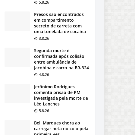
5.8.26
Presos são encontrados
em compartimento
secreto de carreta com
uma tonelada de cocaína
3.8.26
Segunda morte é
confirmada após colisão
entre ambulância de
Jacobina e carro na BR-324
4.8.26
Jerônimo Rodrigues
comenta prisão de PM
investigada pela morte de
Léo Lanches
5.8.26
Bell Marques chora ao
carregar neta no colo pela
primeira vez