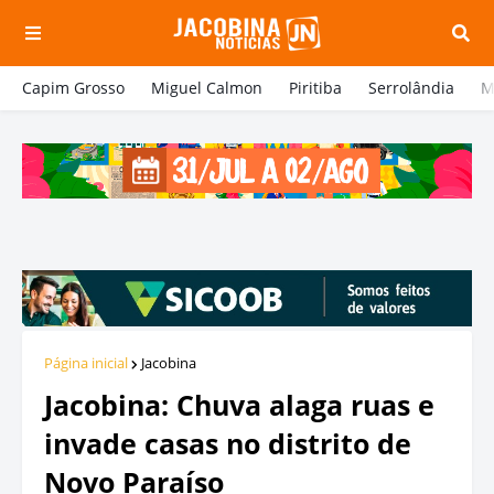
Capim Grosso
Miguel Calmon
Piritiba
Serrolândia
M
Página inicial
Jacobina
Jacobina: Chuva alaga ruas e
invade casas no distrito de
Novo Paraíso