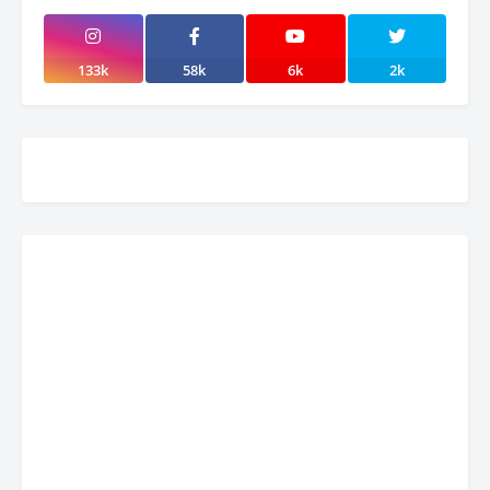
133k
58k
6k
2k