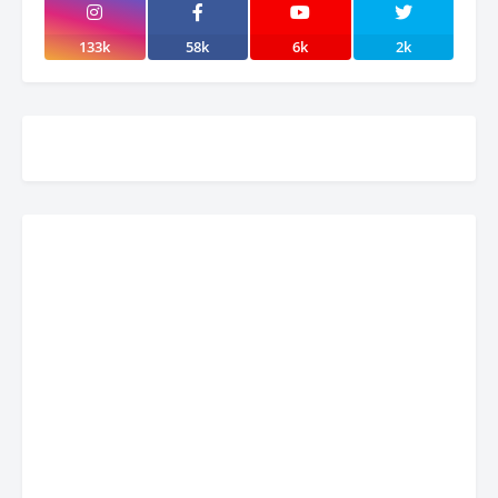
133k
58k
6k
2k