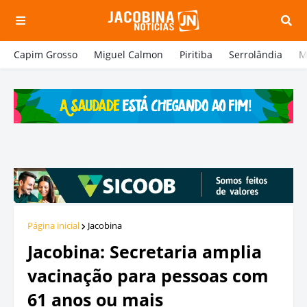
Capim Grosso
Miguel Calmon
Piritiba
Serrolândia
M
Página inicial
Jacobina
Jacobina: Secretaria amplia
vacinação para pessoas com
61 anos ou mais