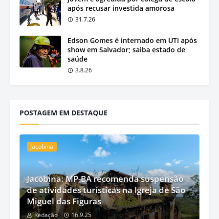
após recusar investida amorosa
31.7.26
Edson Gomes é internado em UTI após
show em Salvador; saiba estado de
saúde
3.8.26
POSTAGEM EM DESTAQUE
Jacobina
Jacobina: MP-BA recomenda suspensão
de atividades turísticas na Igreja de São
Miguel das Figuras
Redação
16.9.25