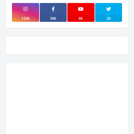
133k
58k
6k
2k