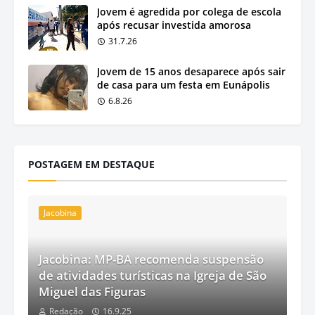
Jovem é agredida por colega de escola
após recusar investida amorosa
31.7.26
Jovem de 15 anos desaparece após sair
de casa para um festa em Eunápolis
6.8.26
POSTAGEM EM DESTAQUE
Jacobina
Jacobina: MP-BA recomenda suspensão
de atividades turísticas na Igreja de São
Miguel das Figuras
Redação
16.9.25