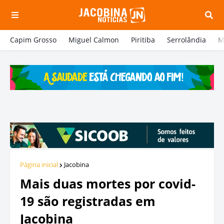
Capim Grosso
Miguel Calmon
Piritiba
Serrolândia
M
Página inicial
Jacobina
Mais duas mortes por covid-
19 são registradas em
Jacobina