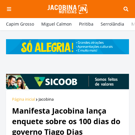
Capim Grosso
Miguel Calmon
Piritiba
Serrolândia
M
Página inicial
Jacobina
Manifesta Jacobina lança
enquete sobre os 100 dias do
governo Tiago Dias