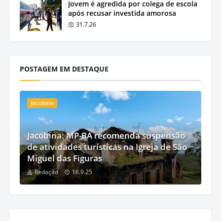
Jovem é agredida por colega de escola
após recusar investida amorosa
31.7.26
POSTAGEM EM DESTAQUE
Jacobina
Jacobina: MP-BA recomenda suspensão
de atividades turísticas na Igreja de São
Miguel das Figuras
Redação
16.9.25