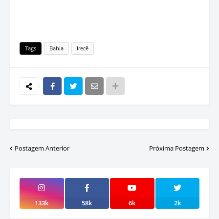
Tags
Bahia
Irecê
Postagem Anterior
Próxima Postagem
133k
58k
6k
2k