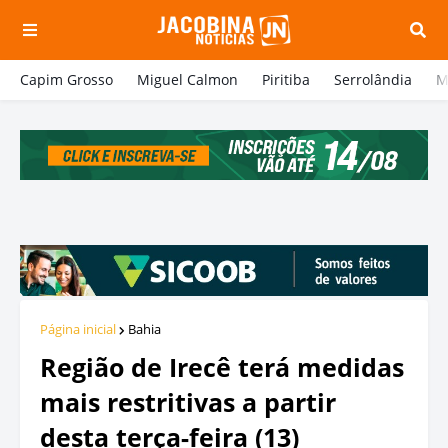
Capim Grosso
Miguel Calmon
Piritiba
Serrolândia
M
Página inicial
Bahia
Região de Irecê terá medidas
mais restritivas a partir
desta terça-feira (13)