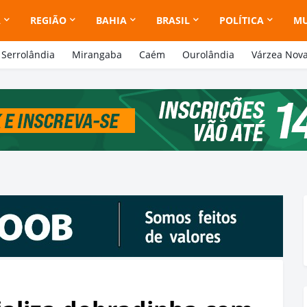
A
REGIÃO
BAHIA
BRASIL
POLÍTICA
M
Serrolândia
Mirangaba
Caém
Ourolândia
Várzea Nov