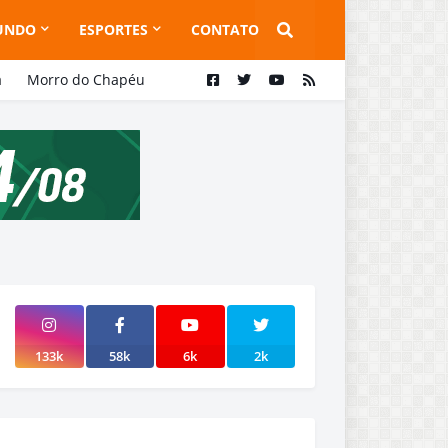
UNDO
ESPORTES
CONTATO
a
Morro do Chapéu
133k
58k
6k
2k