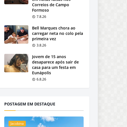
Correios de Campo
Formoso
7.8.26
Bell Marques chora ao
carregar neta no colo pela
primeira vez
3.8.26
Jovem de 15 anos
desaparece após sair de
casa para um festa em
Eunápolis
6.8.26
POSTAGEM EM DESTAQUE
Jacobina