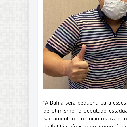
“A Bahia será pequena para esse
de otimismo, o deputado estadua
sacramentou a reunião realizada ne
de Ibititá Cafu Barreto. Como já d