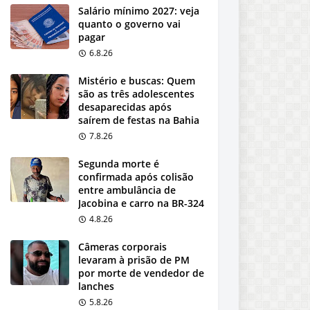
Salário mínimo 2027: veja
quanto o governo vai
pagar
6.8.26
Mistério e buscas: Quem
são as três adolescentes
desaparecidas após
saírem de festas na Bahia
7.8.26
Segunda morte é
confirmada após colisão
entre ambulância de
Jacobina e carro na BR-324
4.8.26
Câmeras corporais
levaram à prisão de PM
por morte de vendedor de
lanches
5.8.26