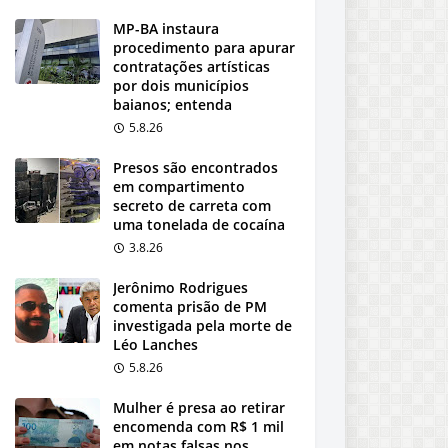
MP-BA instaura
procedimento para apurar
contratações artísticas
por dois municípios
baianos; entenda
5.8.26
Presos são encontrados
em compartimento
secreto de carreta com
uma tonelada de cocaína
3.8.26
Jerônimo Rodrigues
comenta prisão de PM
investigada pela morte de
Léo Lanches
5.8.26
Mulher é presa ao retirar
encomenda com R$ 1 mil
em notas falsas nos