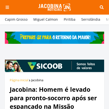
Capim Grosso
Miguel Calmon
Piritiba
Serrolândia
M
Página inicial
Jacobina
Jacobina: Homem é levado
para pronto-socorro após ser
espancado na Missão