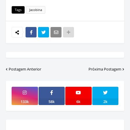
Tags
Jacobina
Postagem Anterior
Próxima Postagem
133k
58k
6k
2k