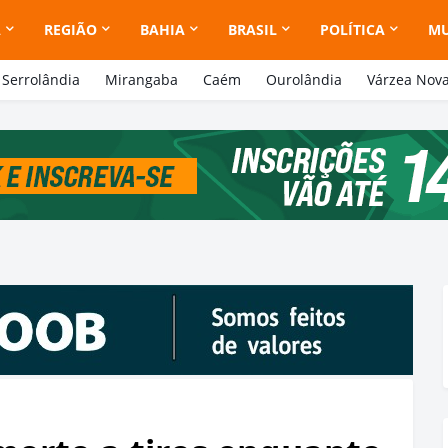
A
REGIÃO
BAHIA
BRASIL
POLÍTICA
M
Serrolândia
Mirangaba
Caém
Ourolândia
Várzea Nov