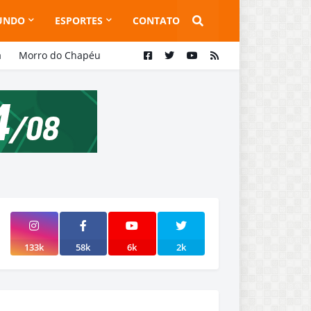
UNDO
ESPORTES
CONTATO
a
Morro do Chapéu
133k
58k
6k
2k