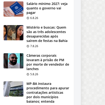
Salário mínimo 2027: veja
quanto o governo vai
pagar
6.8.26
Mistério e buscas: Quem
são as três adolescentes
desaparecidas após
saírem de festas na Bahia
7.8.26
Câmeras corporais
levaram à prisão de PM
por morte de vendedor de
lanches
5.8.26
MP-BA instaura
procedimento para apurar
contratações artísticas
por dois municípios
baianos; entenda