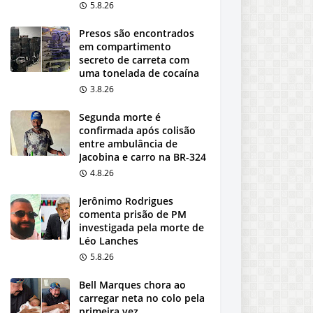
5.8.26
Presos são encontrados
em compartimento
secreto de carreta com
uma tonelada de cocaína
3.8.26
Segunda morte é
confirmada após colisão
entre ambulância de
Jacobina e carro na BR-324
4.8.26
Jerônimo Rodrigues
comenta prisão de PM
investigada pela morte de
Léo Lanches
5.8.26
Bell Marques chora ao
carregar neta no colo pela
primeira vez