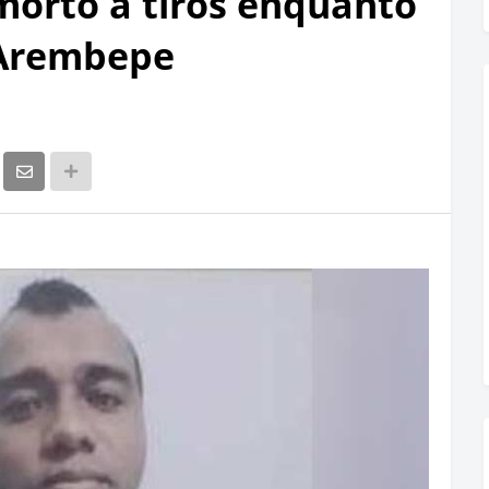
é morto a tiros enquanto
 Arembepe