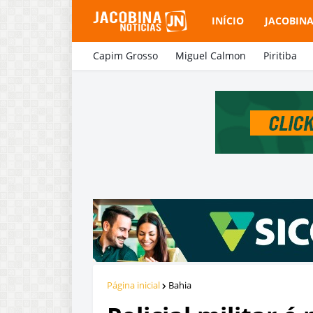
INÍCIO
JACOBIN
Capim Grosso
Miguel Calmon
Piritiba
Página inicial
Bahia