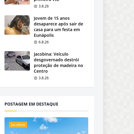
3.8.26
Jovem de 15 anos
desaparece após sair de
casa para um festa em
Eunápolis
6.8.26
Jacobina: Veículo
desgovernado destrói
proteção de madeira no
Centro
3.8.26
POSTAGEM EM DESTAQUE
Jacobina