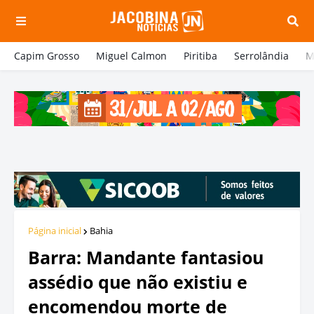
Capim Grosso
Miguel Calmon
Piritiba
Serrolândia
M
Página inicial
Bahia
Barra: Mandante fantasiou
assédio que não existiu e
encomendou morte de