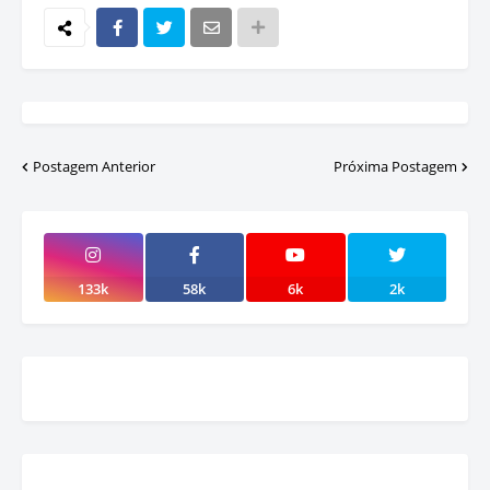
Postagem Anterior
Próxima Postagem
133k
58k
6k
2k