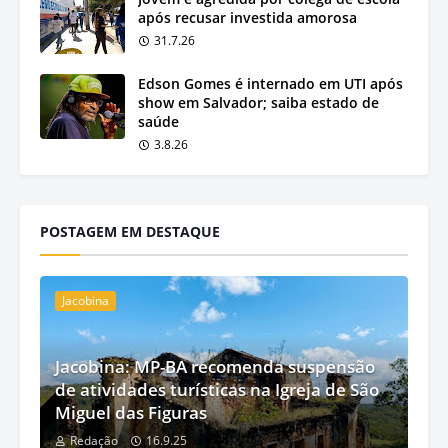
após recusar investida amorosa
31.7.26
Edson Gomes é internado em UTI após
show em Salvador; saiba estado de
saúde
3.8.26
POSTAGEM EM DESTAQUE
Jacobina
Jacobina: MP-BA recomenda suspensão
de atividades turísticas na Igreja de São
Miguel das Figuras
Redação
16.9.25