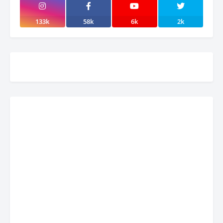
133k
58k
6k
2k