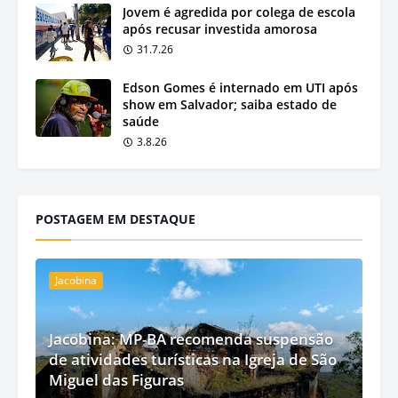
Jovem é agredida por colega de escola
após recusar investida amorosa
31.7.26
Edson Gomes é internado em UTI após
show em Salvador; saiba estado de
saúde
3.8.26
POSTAGEM EM DESTAQUE
Jacobina
Jacobina: MP-BA recomenda suspensão
de atividades turísticas na Igreja de São
Miguel das Figuras