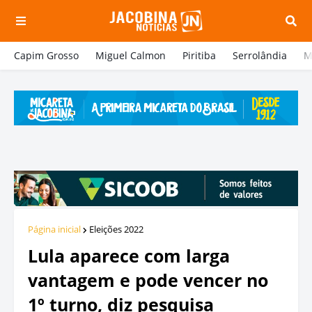
Capim Grosso
Miguel Calmon
Piritiba
Serrolândia
M
Página inicial
Eleições 2022
Lula aparece com larga
vantagem e pode vencer no
1º turno, diz pesquisa