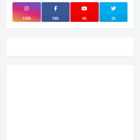
133k
58k
6k
2k