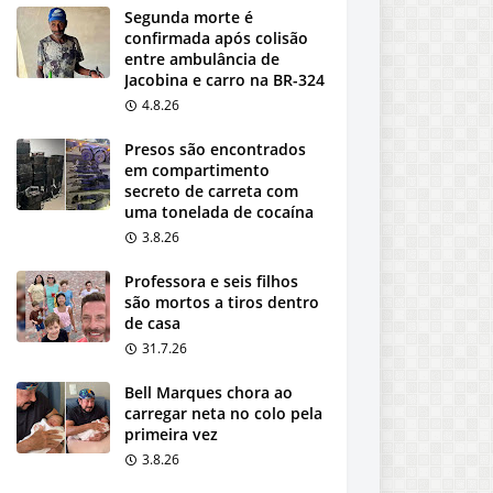
Segunda morte é
confirmada após colisão
entre ambulância de
Jacobina e carro na BR-324
4.8.26
Presos são encontrados
em compartimento
secreto de carreta com
uma tonelada de cocaína
3.8.26
Professora e seis filhos
são mortos a tiros dentro
de casa
31.7.26
Bell Marques chora ao
carregar neta no colo pela
primeira vez
3.8.26