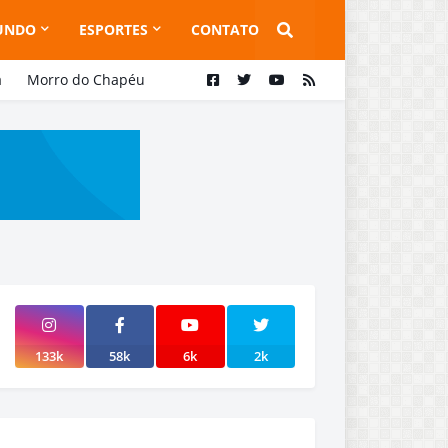
UNDO
ESPORTES
CONTATO
a
Morro do Chapéu
133k
58k
6k
2k