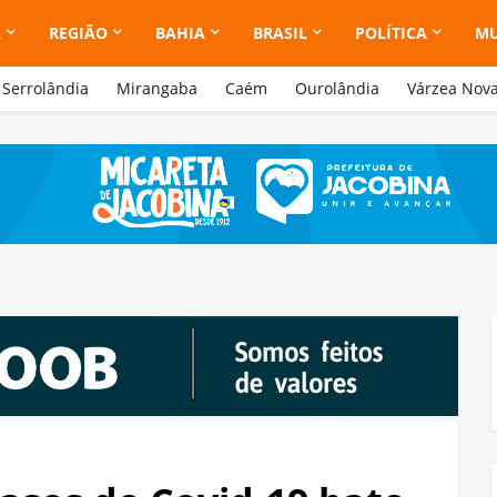
A
REGIÃO
BAHIA
BRASIL
POLÍTICA
M
Serrolândia
Mirangaba
Caém
Ourolândia
Várzea Nov