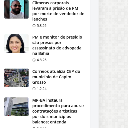
Câmeras corporais
levaram à prisão de PM
por morte de vendedor de
lanches
5.8.26
PM e monitor de presídio
são presos por
assassinato de advogada
na Bahia
4.8.26
Correios atualiza CEP do
município de Capim
Grosso
1.2.24
MP-BA instaura
procedimento para apurar
contratações artísticas
por dois municípios
baianos; entenda