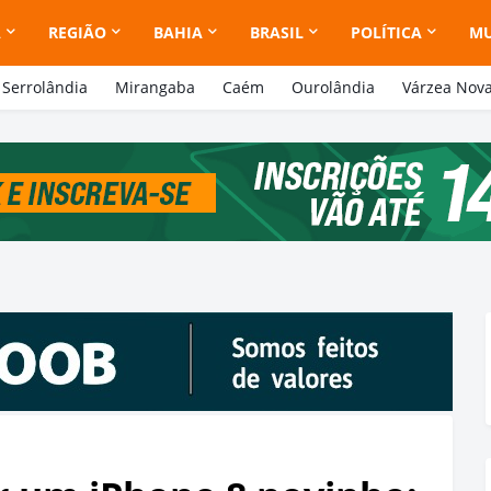
A
REGIÃO
BAHIA
BRASIL
POLÍTICA
M
Serrolândia
Mirangaba
Caém
Ourolândia
Várzea Nov