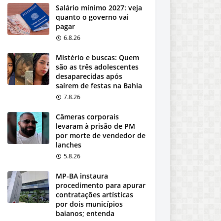
Salário mínimo 2027: veja
quanto o governo vai
pagar
6.8.26
Mistério e buscas: Quem
são as três adolescentes
desaparecidas após
saírem de festas na Bahia
7.8.26
Câmeras corporais
levaram à prisão de PM
por morte de vendedor de
lanches
5.8.26
MP-BA instaura
procedimento para apurar
contratações artísticas
por dois municípios
baianos; entenda