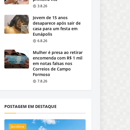
3.8.26
Jovem de 15 anos
desaparece após sair de
casa para um festa em
Eunápolis
6.8.26
Mulher é presa ao retirar
encomenda com R$ 1 mil
em notas falsas nos
Correios de Campo
Formoso
7.8.26
POSTAGEM EM DESTAQUE
Jacobina