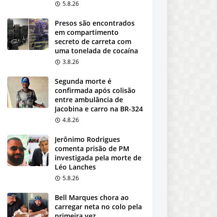
5.8.26
Presos são encontrados
em compartimento
secreto de carreta com
uma tonelada de cocaína
3.8.26
Segunda morte é
confirmada após colisão
entre ambulância de
Jacobina e carro na BR-324
4.8.26
Jerônimo Rodrigues
comenta prisão de PM
investigada pela morte de
Léo Lanches
5.8.26
Bell Marques chora ao
carregar neta no colo pela
primeira vez