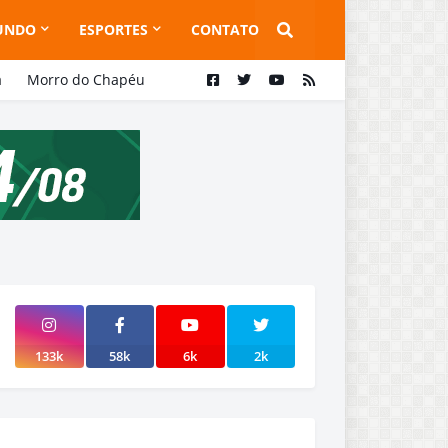
UNDO
ESPORTES
CONTATO
a
Morro do Chapéu
133k
58k
6k
2k