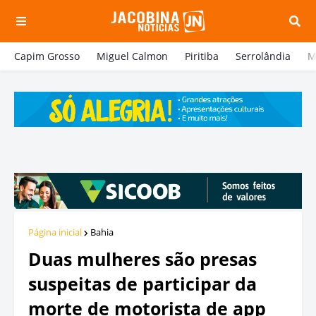
Capim Grosso
Miguel Calmon
Piritiba
Serrolândia
M
Página inicial
Bahia
Duas mulheres são presas
suspeitas de participar da
morte de motorista de app