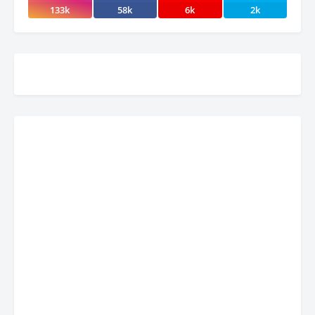
133k
58k
6k
2k