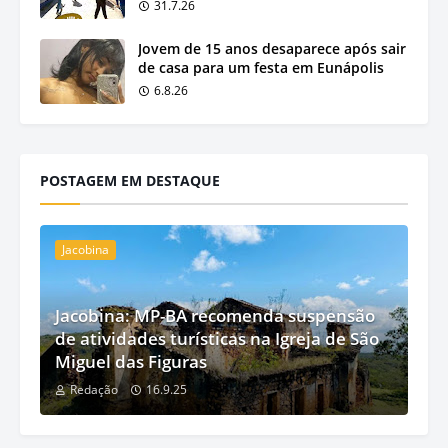
31.7.26
Jovem de 15 anos desaparece após sair
de casa para um festa em Eunápolis
6.8.26
POSTAGEM EM DESTAQUE
Jacobina
Jacobina: MP-BA recomenda suspensão
de atividades turísticas na Igreja de São
Miguel das Figuras
Redação
16.9.25