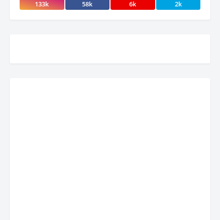
133k
58k
6k
2k