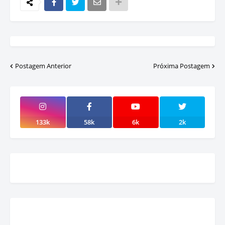
Postagem Anterior
Próxima Postagem
133k
58k
6k
2k