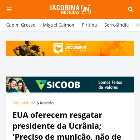
Capim Grosso
Miguel Calmon
Piritiba
Serrolândia
M
Página inicial
Mundo
EUA oferecem resgatar
presidente da Ucrânia;
'Preciso de munição, não de