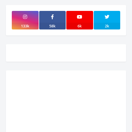
133k
58k
6k
2k