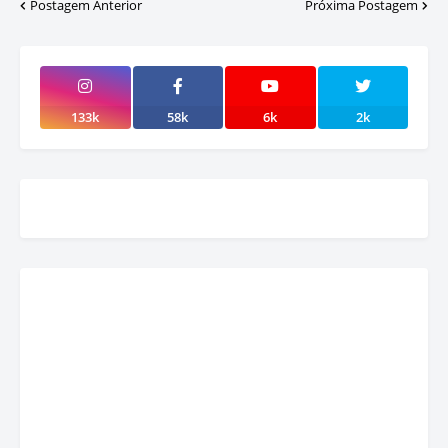
Postagem Anterior
Próxima Postagem
133k
58k
6k
2k