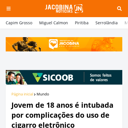
Capim Grosso
Miguel Calmon
Piritiba
Serrolândia
M
Página inicial
Mundo
Jovem de 18 anos é intubada
por complicações do uso de
cigarro eletrônico