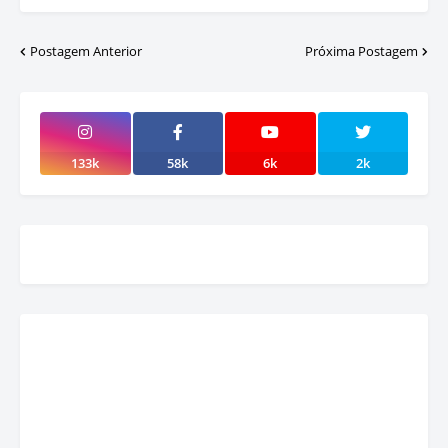
Postagem Anterior
Próxima Postagem
133k
58k
6k
2k