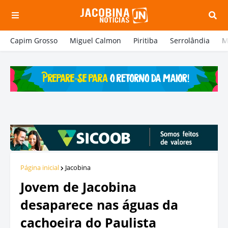
Capim Grosso
Miguel Calmon
Piritiba
Serrolândia
M
Página inicial
Jacobina
Jovem de Jacobina
desaparece nas águas da
cachoeira do Paulista