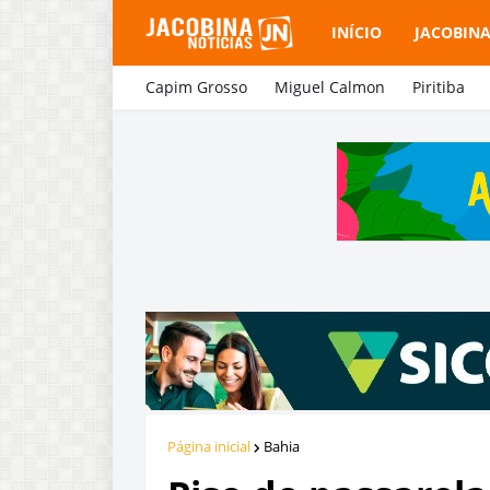
INÍCIO
JACOBIN
Capim Grosso
Miguel Calmon
Piritiba
Página inicial
Bahia