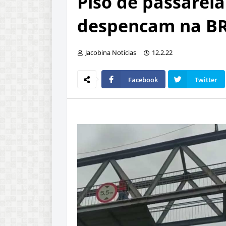
Piso de passarel
despencam na BR
Jacobina Notícias
12.2.22
Facebook
Twitter