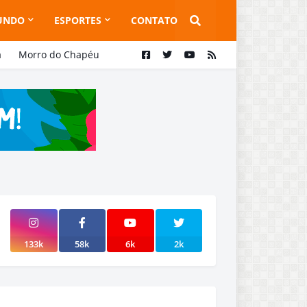
UNDO
ESPORTES
CONTATO
a
Morro do Chapéu
133k
58k
6k
2k