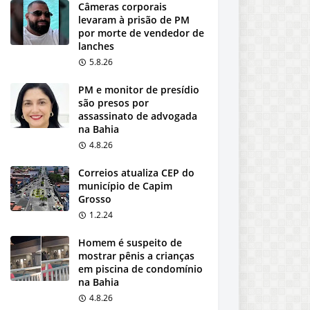
Câmeras corporais
levaram à prisão de PM
por morte de vendedor de
lanches
5.8.26
PM e monitor de presídio
são presos por
assassinato de advogada
na Bahia
4.8.26
Correios atualiza CEP do
município de Capim
Grosso
1.2.24
Homem é suspeito de
mostrar pênis a crianças
em piscina de condomínio
na Bahia
4.8.26