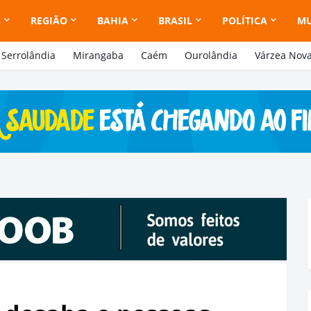
A
REGIÃO
BAHIA
BRASIL
POLÍTICA
M
Serrolândia
Mirangaba
Caém
Ourolândia
Várzea Nov