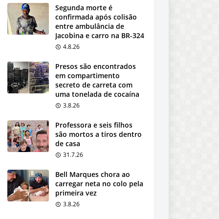
Segunda morte é
confirmada após colisão
entre ambulância de
Jacobina e carro na BR-324
4.8.26
Presos são encontrados
em compartimento
secreto de carreta com
uma tonelada de cocaína
3.8.26
Professora e seis filhos
são mortos a tiros dentro
de casa
31.7.26
Bell Marques chora ao
carregar neta no colo pela
primeira vez
3.8.26